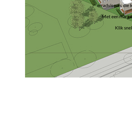
en adviseurs die 
Met een marker
Klik sne