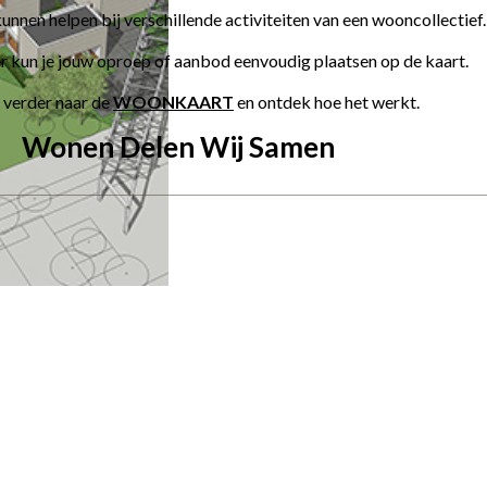
kunnen helpen bij verschillende activiteiten van een wooncollectief.
 kun je jouw oproep of aanbod eenvoudig plaatsen op de kaart.
l verder naar de
WOONKAART
en ontdek hoe het werkt.
Wonen Delen Wij Samen