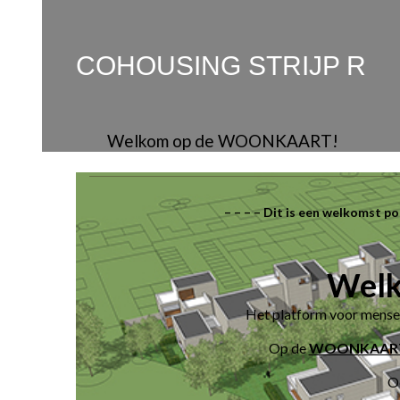
COHOUSING STRIJP R
Welkom op de WOONKAART!
– – – – Dit is een welkomst po
Wel
Het platform voor mensen
Op de
WOONKAAR
Oo