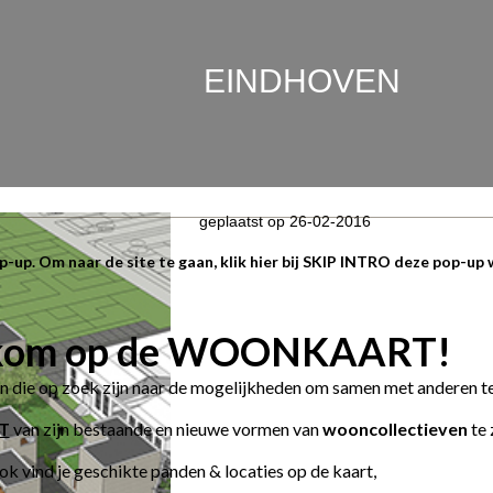
EINDHOVEN
geplaatst op
26-02-2016
p-up. Om naar de site te gaan, klik hier bij SKIP INTRO deze pop-up w
kom op de WOONKAART!
 die op zoek zijn naar de mogelijkheden om samen met anderen t
T
van zijn bestaande en nieuwe vormen van
wooncollectieven
te 
k vind je geschikte panden & locaties op de kaart,