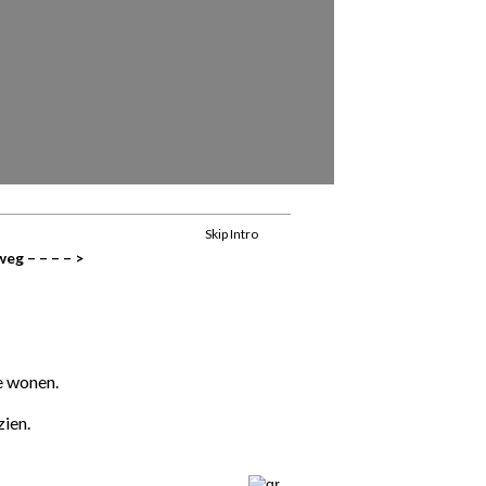
Skip Intro
eg – – – – >
e wonen.
zien.