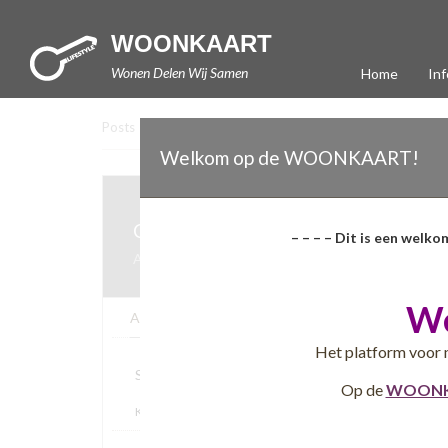
WOONKAART
Wonen Delen Wij Samen
Home
Inf
Posts
>
lradmin
>
Coöperatieve Vereniging Noorder
Welkom op de WOONKAART!
Coöperatieve Vereniging Noorderzo
– – – – Dit is een welko
Amsterdam (NL)
26-07-2016
W
Algemeen
Extra informatie
Kaart
Het platform voor 
Specificaties
Op de
WOONK
Kijk voor meer informatie op: http://www.cv-noorderzon.nl