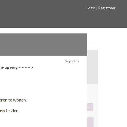
Login | Registreer
Skip Intro
p-up weg – – – – >
!
lradmin
Boekel
eren te wonen.
en
te zien.
Toevoegen aan favorieten