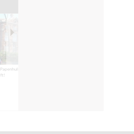
 Papenhulst
Woongroep De
Schiffelerhof
jft!
Doorzetters