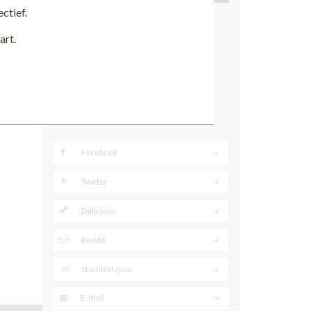
Toon
ctief.
Locatie
art.
Plaats:
Amsterdam
Postcode:
1012 DX
Contact gegevens bekijken
Delen
Facebook
Twitter
Delicious
Reddit
StumbleUpon
E-mail