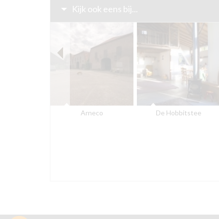
Kijk ook eens bij...
Arneco
De Hobbitstee