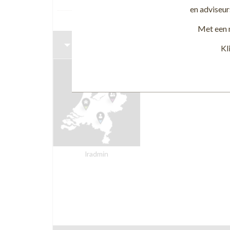
Reacties
(0)
en adviseur
Met een 
Groepsleden
Kl
lradmin