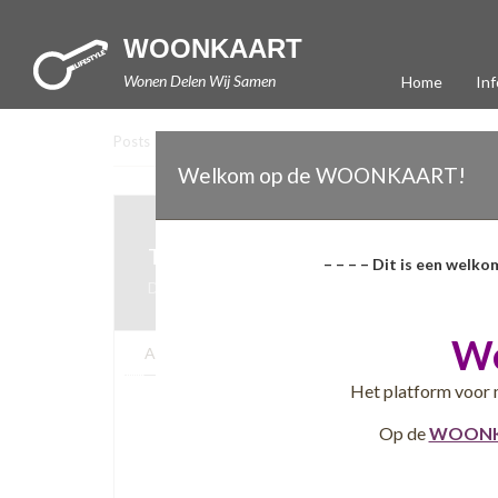
WOONKAART
Wonen Delen Wij Samen
Home
Inf
Posts
>
TKCB
>
TKCB Bouwkostenadvies
Welkom op de WOONKAART!
TKCB Bouwkostenadvies
– – – – Dit is een welko
Druten (NL)
02-05-2016
W
Algemeen
Extra informatie
Kaart
Het platform voor 
Op de
WOONK