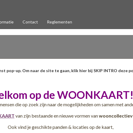
ormatie
Contact
Reglementen
mst pop-up. Om naar de site te gaan, klik hier bij SKIP INTRO deze po
elkom op de WOONKAART
mensen die op zoek zijn naar de mogelijkheden om samen met and
Specificaties
AART
van zijn bestaande en nieuwe vormen van
wooncollectiev
TKCB Bouwkostenadvies is een onafhankelijk, milieubewust en
Ook vind je geschikte panden & locaties op de kaart,
maatschappelijk verantwoord ondernemend calculatiebureau dat naast
professionele opdrachtgevers ook steeds meer particulieren en