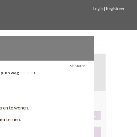
Login | Registreer
Skip Intro
p-up weg – – – – >
!
TKCB
Druten (NL)
eren te wonen.
en
te zien.
Toevoegen aan favorieten