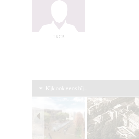
TKCB
Kijk ook eens bij...