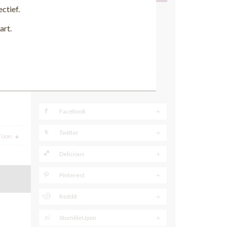
ctief.
Locatie
art.
Plaats:
Druten
Postcode:
6651 KB
Contact gegevens bekijken
Delen
Facebook
Twitter
Toon
Delicious
Pinterest
Reddit
StumbleUpon