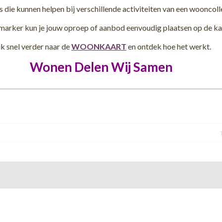
collectieven adviseert op het gebied van bouwkosten. Wij denken graag
s die kunnen helpen bij verschillende activiteiten van een wooncolle
met u mee om te komen tot een optimaal ontwerp voor de laagste
bouwkosten. Meer weten? Neem dan vandaag nog geheel vrijblijvend
marker kun je jouw oproep of aanbod eenvoudig plaatsen op de ka
contact met ons op. Het zal u verrassend veel opleveren.
ik snel verder naar de
WOONKAART
en ontdek hoe het werkt.
Wonen Delen Wij Samen