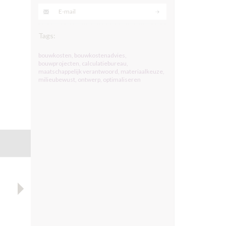
E-mail
Tags:
bouwkosten
,
bouwkostenadvies
,
bouwprojecten
,
calculatiebureau
,
maatschappelijk verantwoord
,
materiaalkeuze
,
milieubewust
,
ontwerp
,
optimaliseren