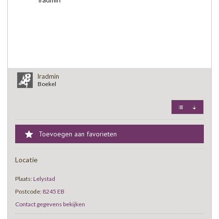
lradmin
Boekel
Toevoegen aan favorieten
Locatie
Plaats:
Lelystad
Postcode:
8245 EB
Contact gegevens bekijken