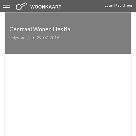
Toggle
Login | Registreer
WOONKAART
navigation
Centraal Wonen Hestia
Lelystad (NL)
29-07-2016