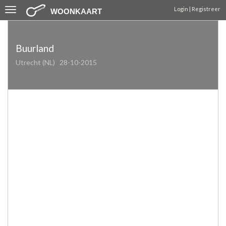
Toggle
Login | Registreer
WOONKAART
navigation
Buurland
Utrecht (NL)
28-10-2015