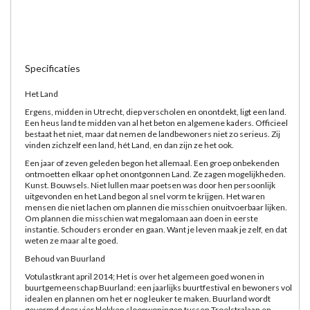
Specificaties
Het Land
Ergens, midden in Utrecht, diep verscholen en onontdekt, ligt een land.
Een heus land te midden van al het beton en algemene kaders. Officieel
bestaat het niet, maar dat nemen de landbewoners niet zo serieus. Zij
vinden zichzelf een land, hét Land, en dan zijn ze het ook.
Een jaar of zeven geleden begon het allemaal. Een groep onbekenden
ontmoetten elkaar op het onontgonnen Land. Ze zagen mogelijkheden.
Kunst. Bouwsels. Niet lullen maar poetsen was door hen persoonlijk
uitgevonden en het Land begon al snel vorm te krijgen. Het waren
mensen die niet lachen om plannen die misschien onuitvoerbaar lijken.
Om plannen die misschien wat megalomaan aan doen in eerste
instantie. Schouders eronder en gaan. Want je leven maak je zelf, en dat
weten ze maar al te goed.
Behoud van Buurland
Votulastkrant april 2014; Het is over het algemeen goed wonen in
buurtgemeenschap Buurland: een jaarlijks buurtfestival en bewoners vol
idealen en plannen om het er nog leuker te maken. Buurland wordt
gevormd door vier blokken sloopwoningen tussen Troelstralaan en