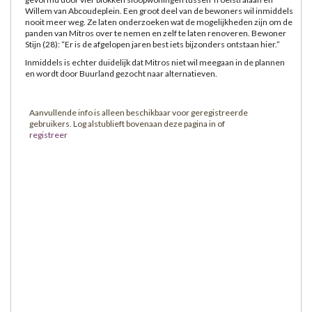
Willem van Abcoudeplein. Een groot deel van de bewoners wil inmiddels
nooit meer weg. Ze laten onderzoeken wat de mogelijkheden zijn om de
panden van Mitros over te nemen en zelf te laten renoveren. Bewoner
Stijn (28): “Er is de afgelopen jaren best iets bijzonders ontstaan hier.”
Inmiddels is echter duidelijk dat Mitros niet wil meegaan in de plannen
en wordt door Buurland gezocht naar alternatieven.
Aanvullende info is alleen beschikbaar voor geregistreerde
gebruikers. Log alstublieft bovenaan deze pagina in of
registreer