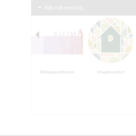
Kijk ook eens bij...
KilimanjaroWonen
Draaiboomhof