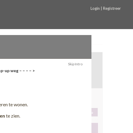
Login | Registreer
Skip Intro
p-up weg – – – – >
!
lradmin
Boekel
eren te wonen.
en
te zien.
Toevoegen aan favorieten