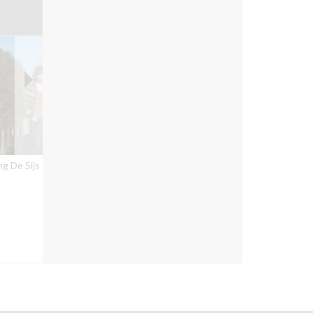
g De Sijs
Het Voorhuis
Co-housing Kortijk