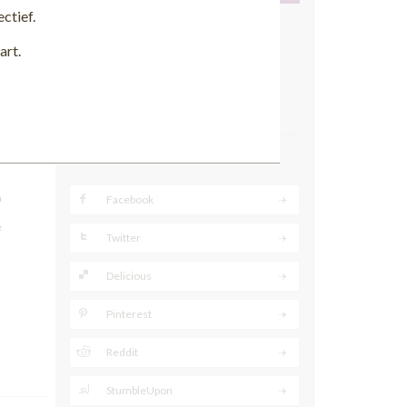
ctief.
Locatie
art.
Plaats:
Arnhem
Postcode:
6811 MC
Contact gegevens bekijken
Delen
n
Facebook
e
Twitter
Delicious
Pinterest
Reddit
StumbleUpon